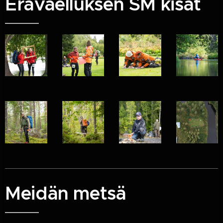
Erävaelluksen SM kisat
Meidän metsä